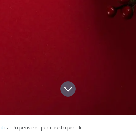
ti
Un pensiero per i nostri piccoli