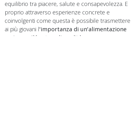
equilibrio tra piacere, salute e consapevolezza. E
proprio attraverso esperienze concrete e
coinvolgenti come questa è possibile trasmettere
ai più giovani l
'importanza di un'alimentazione
varia, equilibrata e di qualità
.
Ringraziamo ancora una volta il Pontificio Collegio
Gallio, la Direzione, le insegnanti e tutti i bambini
che hanno partecipato con entusiasmo a questa
iniziativa, contribuendo a renderla un momento
speciale di condivisione, apprendimento e crescita.